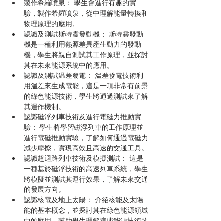
製作希羅噴泉： 學生會進行有趣的實
驗，製作希羅噴泉，從中理解能量轉換和
物理原理的應用。
認識及測試斯特靈發動機： 斯特靈發動
機是一種利用熱源差異產生動力的發動
機，學生將親自測試其工作原理，並探討
其在未來能源系統中的應用。
認識及測試温差發電： 溫差發電技術利
用溫差來生成電能，這是一項非常有前景
的綠色能源技術，學生將通過測試來了解
其運作機制。
認識磁浮列車技術及進行電磁力推動實
驗： 學生將學習磁浮列車的工作原理並
進行電磁推動實驗，了解如何通過電磁力
減少摩擦，實現高效且高速的交通工具。
認識超迴路列車技術及模擬測試： 這是
一種基於磁浮技術的高速列車系統，學生
將模擬並測試其運行效果，了解未來交通
的發展方向。
認識核電及地上太陽： 介紹核能及太陽
能的基本概念，並探討其在綠色能源領域
中的應用，幫助學生理解這些能源技術的