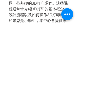
擇一些基礎的3D打印課程。這些課
程通常會介紹3D打印的基本概念、
設計流程以及如何操作3D打印機。
如果您是小學生，本中心會提供專
門為孩子設計的3D打印課程小學項
目，這些課程更加注重互動性和趣
味性，旨在激發孩子們對科技的興
趣。此外，對於有些人來說，參加
3D打印興趣班也是一個不錯的選
擇，這類課程結合了學習和創作的
樂趣，讓學員在輕鬆的環境中掌握
3D打印的基礎技能。無論您的年齡
或背景如何，選擇一門適合您需求
的3D打印課程，會讓您的學習過程
更加順利。
3. 3D打印機課程能教我哪些
實用技能？