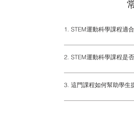
1. STEM運動科學課程
科學世界的STEM運動科學課程
程中介紹的運動物理學和數學原
2. STEM運動科學課程
不需要。STEM運動科學課程
家，也能通過課程的理論學習和
3. 這門課程如何幫助學
STEM運動科學課程通過實際
學概念。學生不僅能學到運動中
力和學科應用能力。