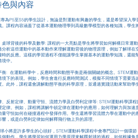
特色與內容
程專為P5至S5的學生設計，無論是對運動有興趣的學生，還是希望深入
戰。課程內容涵蓋了從基本運動物理學到高級數學模型的各種知識，學生
。
、桌球背後的科學及數學: 課程的一大亮點是學生將學習如何解構日常運
過分析這些運動中的基本動作來理解運動背後的物理原理，例如了解球在
撞時的反應。這樣的學習過程不僅能讓學生掌握基本的運動學知識，還能
情境中。
衡: 在運動科學中，反應時間和動態平衡是兩個關鍵的概念。STEM運
情境下的表現。例如，學生會進行反應時間測試，模擬不同情境下需要迅
度。此外，課程還會講解動態平衡的科學原理，並通過實踐活動來幫助學
、反射定律、動量守恒、流體力學及白勞利定律等: STEM運動科學課
理定律。例如，課程將講解牛頓定律在運動中的應用，如何理解力與加速
動量守恒如何在碰撞過程中發揮作用。學生還將學習流體力學在運動中的
影響，或是白勞利定律如何解釋飛行物上升的原理。
足球小將是許多學生的心頭好，STEM運動科學課程中會專門設計一個環節
這個動作，學生將學習如何運用力學原理來解釋射球的過程，如何根據角