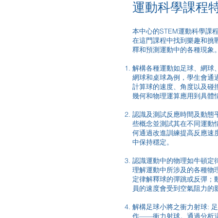
運動科學課程
本中心的STEM運動科學課
在這門課程中找到樂趣和挑
釋和預測運動中的各種現象
解構各種運動如足球、網球
網球和桌球為例，學生會通
計算球的速度、角度以及碰
幾何和物理運算應用到具體
認識及測試反應時間及動態平
些概念並測試其在不同運動
何通過改進訓練提高反應速
中保持穩定。
認識運動中的物理如牛頓定律
理解運動中所涉及的各種物
定律解釋球的彈跳或反彈；
員的速度會受到空氣阻力的
解構足球小將之衝力射球: 
作——衝力射球。通過分析