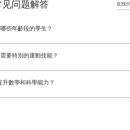
常见问题解答
適合哪些年齡段的學生？
適合P5至S5的學生，這個年齡段的學生已經具備了一定的數學
理。課程通過有趣的運動分析和實踐活動，幫助學生加深對科學
是否需要特別的運動技能？
重點是分析和理解運動背後的科學和數學原理，而不是運動技能的
實踐活動深入了解運動中的科學概念。
生提升數學和科學能力？
運動中的應用，讓學生將數學公式和物理定律運用到具體情境中，
的物理和數學原理，還能學會如何運用這些原理來解釋現實中的