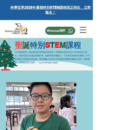
科學世界
2026年暑期特別STEM課程
現正招生，立即
報名！
Whatsapp我們
聖
誕
特別
S
T
E
M
課程
今年聖誕想過一個充實而且有意義的聖誕節？本機構的聖誕特別STEM課程現正招
生，課程內容分別涵括食物科學、鑒證科學及機械人。可以學習食物中的奧秘，亦可
探究案件背後的科學知識，喜歡機械人的你亦可以報讀本機構的機械人課程。種類繁
多，立即報名加入我們，一起在科學知識中暢遊！