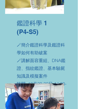
鑑證科學 1
(P4-S5)
🪄簡介鑑證科學及鑑證科
學如何有助破案
🪄講解面容重組、DNA鑑
證、指紋鑑證、基本驗屍
知識及模擬案件
時間: 12月29-30日 14:30-
17:30