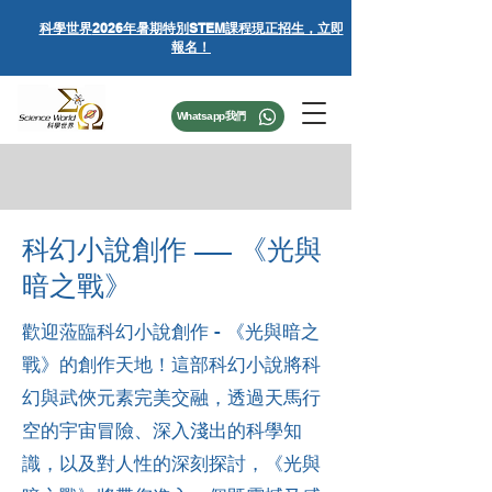
科學世界
2026年暑期特別STEM課程
現正招生，立即
報名！
Whatsapp我們
科幻小說創作
《光與
——
暗之戰》
歡迎蒞臨科幻小說創作 - 《光與暗之
戰》的創作天地！這部科幻小說將科
幻與武俠元素完美交融，透過天馬行
空的宇宙冒險、深入淺出的科學知
識，以及對人性的深刻探討，《光與