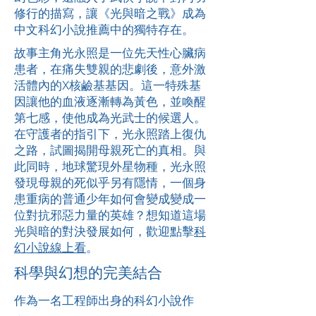
修行的描寫，讓《光與暗之戰》成為
中文科幻小說推薦中的獨特存在。
故事主角光永照是一位先天性心臟病
患者，在痛失雙親的悲劇後，意外激
活體內的X核鹼基基因。這一特殊基
因讓他的血液逐漸轉為黃色，並喚醒
第七感，使他成為光武士的候選人。
在守護者的指引下，光永照踏上復仇
之路，試圖揭開母親死亡的真相。與
此同時，地球驚現外星物種，光永照
發現母親的死似乎另有隱情，一個身
患重病的普通少年如何會變成變成一
位對抗邪惡力量的英雄？想知道這場
光與暗的對決發展如何，歡迎點擊
科
幻小說線上看
。
科學與幻想的完美結合
作為一名工程師出身的科幻小說作