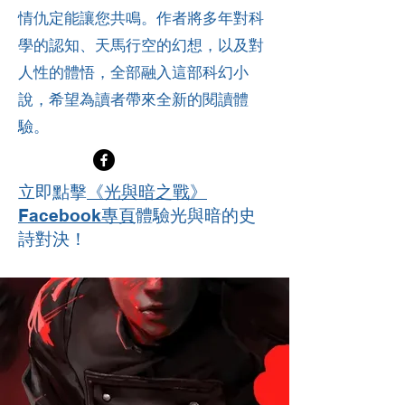
情仇定能讓您共鳴。作者將多年對科
學的認知、天馬行空的幻想，以及對
人性的體悟，全部融入這部科幻小
說，希望為讀者帶來全新的閱讀體
驗。
立即點擊
《光與暗之戰》
Facebook專頁
體驗光與暗的史
詩對決！