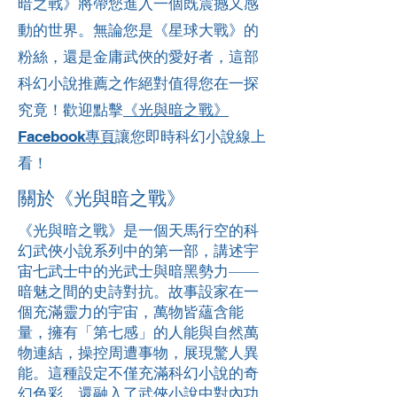
暗之戰》將帶您進入一個既震撼又感
動的世界。無論您是《星球大戰》的
粉絲，還是金庸武俠的愛好者，這部
科幻小說推薦之作絕對值得您在一探
究竟！歡迎點擊
《光與暗之戰》
Facebook專頁
讓您即時科幻小說線上
看！
關於《光與暗之戰》
《光與暗之戰》是一個天馬行空的科
幻武俠小說系列中的第一部，講述宇
宙七武士中的光武士與暗黑勢力——
暗魅之間的史詩對抗。故事設家在一
個充滿靈力的宇宙，萬物皆蘊含能
量，擁有「第七感」的人能與自然萬
物連結，操控周遭事物，展現驚人異
能。這種設定不僅充滿科幻小說的奇
幻色彩，還融入了武俠小說中對內功