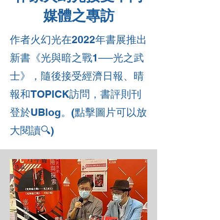
媒體之專訪
作者
火幻光
在2022年書展推出
新書《光與暗之戰1──光之武
士》，隨後接受經濟日報、晴
報和TOPICK訪問，書評則刊
登於UBlog。(點擊圖片可以放
大閱讀🔍)