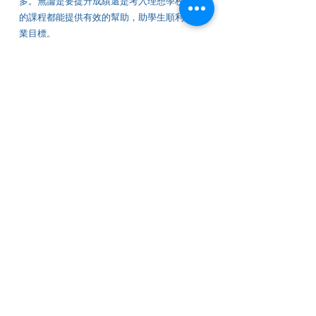
多。無論是要提升成績還是考入理想學校，我們
的課程都能提供有效的幫助，助學生順利實現學
業目標。
本中心的補習特色
1. 課堂以小組教學形式進行
2.課堂以啟導學生理解為主，輔以大量習作以提
升學生學習水平及預備考試 ·
3. 課程培訓學生高階思維 ·
4. 課堂包括理論和實踐示範，並鼓勵學生透過閱
讀培養學習的興趣