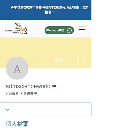
科學世界
2026年暑期特別STEM課程
現正招生，立即
報名！
Whatsapp我們
更多動作
追蹤
admscienceworld
管理員
admscienceworld
0 追蹤者
0 追蹤中
個人檔案